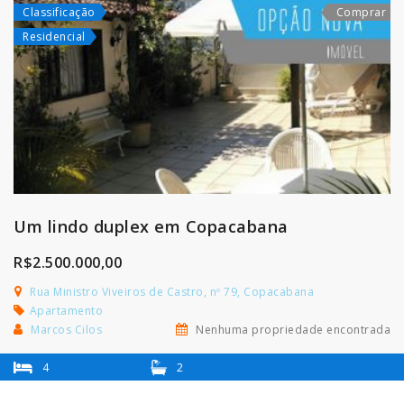
Classificação
Comprar
Residencial
Um lindo duplex em Copacabana
R$2.500.000,00
Rua Ministro Viveiros de Castro, nº 79, Copacabana
Apartamento
Marcos Cilos
Nenhuma propriedade encontrada
4
2