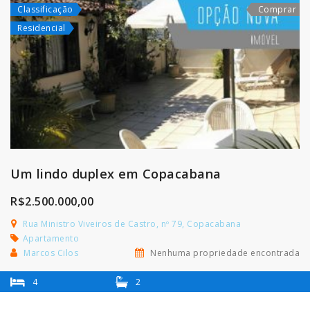
Classificação
Comprar
Residencial
Um lindo duplex em Copacabana
R$2.500.000,00
Rua Ministro Viveiros de Castro, nº 79, Copacabana
Apartamento
Marcos Cilos
Nenhuma propriedade encontrada
4
2