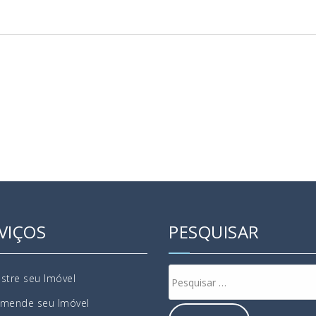
VIÇOS
PESQUISAR
stre seu Imóvel
mende seu Imóvel