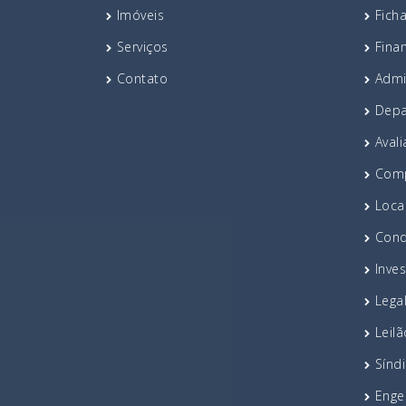
Imóveis
Fich
Serviços
Fina
Contato
Admi
Depa
Avali
Comp
Loca
Cond
Inve
Lega
Leil
Síndi
Enge