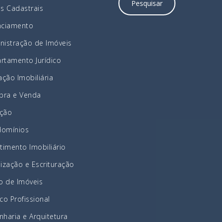
as Cadastrais
nciamento
nistração de Imóveis
rtamento Jurídico
ação Imobiliária
ra e Venda
ção
omínios
stimento Imobiliário
lização e Escrituração
ão de Imóveis
co Profissional
nharia e Arquitetura