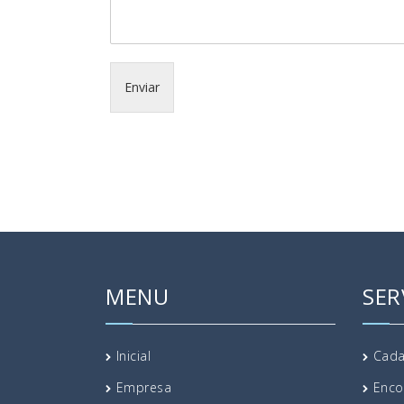
Enviar
MENU
SER
Inicial
Cada
Empresa
Enco