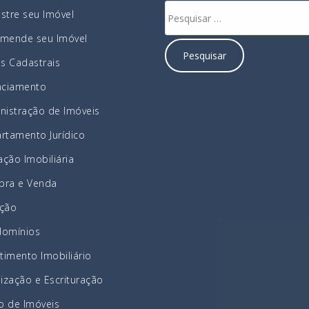
stre seu Imóvel
mende seu Imóvel
as Cadastrais
nciamento
nistração de Imóveis
rtamento Jurídico
ação Imobiliária
ra e Venda
ção
omínios
stimento Imobiliário
lização e Escrituração
ão de Imóveis