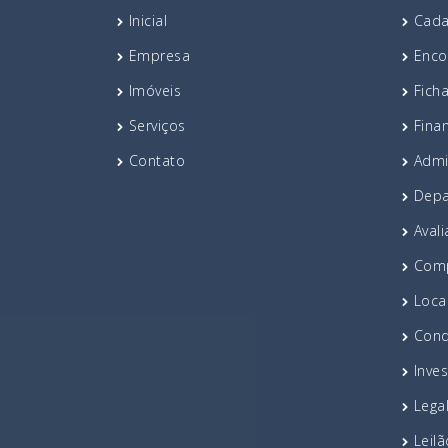
Inicial
Cada
Empresa
Enco
Imóveis
Fich
Serviços
Fina
Contato
Admi
Depa
Avali
Comp
Loca
Cond
Inve
Lega
Leil