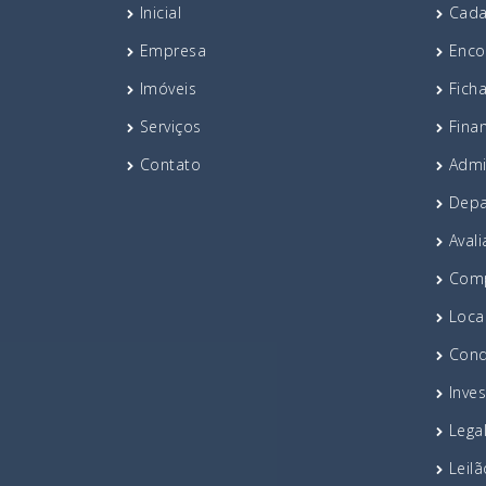
Inicial
Cada
Empresa
Enco
Imóveis
Fich
Serviços
Fina
Contato
Admi
Depa
Avali
Comp
Loca
Cond
Inve
Lega
Leil