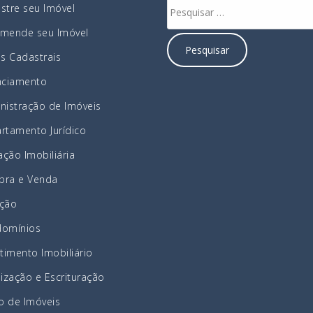
stre seu Imóvel
mende seu Imóvel
as Cadastrais
nciamento
nistração de Imóveis
rtamento Jurídico
ação Imobiliária
ra e Venda
ção
omínios
stimento Imobiliário
lização e Escrituração
ão de Imóveis