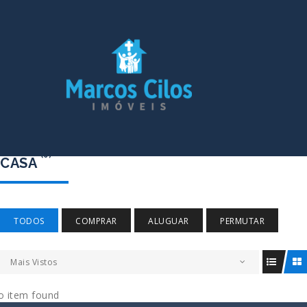
(0)
CASA
TODOS
COMPRAR
ALUGUAR
PERMUTAR
Mais Vistos
o item found