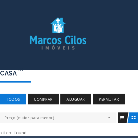
(0)
CASA
TODOS
COMPRAR
ALUGUAR
PERMUTAR
Preço (maior para menor)
o item found