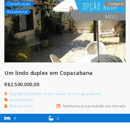
Classificação
Comprar
Residencial
Um lindo duplex em Copacabana
R$2.500.000,00
Rua Ministro Viveiros de Castro, nº 79, Copacabana
Apartamento
Marcos Cilos
Nenhuma propriedade encontrada
4
2